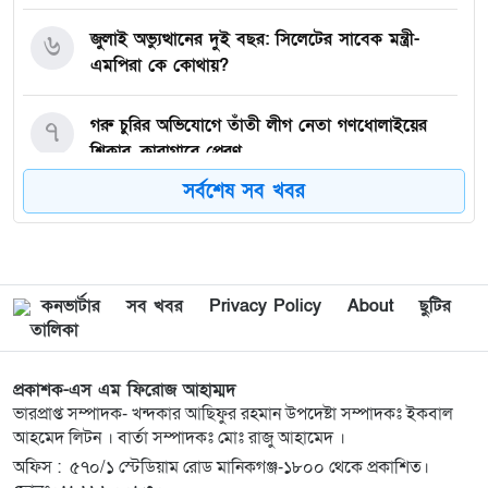
৬
জুলাই অভ্যুত্থানের দুই বছর: সিলেটের সাবেক মন্ত্রী-
এমপিরা কে কোথায়? ​
৭
গরু চুরির অভিযোগে তাঁতী লীগ নেতা গণধোলাইয়ের
শিকার, কারাগারে প্রেরণ
সর্বশেষ সব খবর
৮
গাজীপুর-৫ আসনের সাবেক এমপি আখতারুজ্জামান
গুলশানে আটক
৯
মাগুরায় সাকিব আল হাসানের বাড়িতে আগুন,
কনভার্টার
সব খবর
Privacy Policy
About
ছুটির
পেট্রলবোমা বিস্ফোরণ
তালিকা
১০
দিল্লিতে গণমাধ্যমে শেখ হাসিনার বক্তব্য; ঢাকার তীব্র
প্রকাশক-এস এম ফিরোজ আহাম্মদ
ক্ষোভ প্রকাশ
ভারপ্রাপ্ত সম্পাদক- খন্দকার আছিফুর রহমান উপদেষ্টা সম্পাদকঃ ইকবাল
আহমেদ লিটন । বার্তা সম্পাদকঃ মোঃ রাজু আহামেদ ।
অফিস : ৫৭০/১ স্টেডিয়াম রোড মানিকগঞ্জ-১৮০০ থেকে প্রকাশিত।
১১
ইসরায়েলপন্থিরা ৬০ মিলিয়ন ডলার খরচ করেও হারাতে