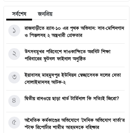
সর্বশেষ
জনপ্রিয়
১
রাজবাড়ীতে র‍্যাব-১০ এর পৃথক অভিযান: সাব-মেশিনগান
ও পিস্তলসহ ২ অস্ত্রধারী গ্রেফতার
২
উৎসবমুখর পরিবেশে দাওকান্দিতে অরবিট শিক্ষা
পরিবারের ফুটবল ফাইনাল অনুষ্ঠিত
৩
ইয়াবাসহ মাহমুদপুর ইউনিয়ন স্বেচ্ছাসেবক দলের নেতা
সোলাইমানসহ আটক-২
৪
দ্বিতীয় রানওয়ে ছাড়া থার্ড টার্মিনাল কি সত্যিই জিরো?
৫
অনৈতিক কর্মকাণ্ডের অভিযোগে ‘দৈনিক অভিযোগ বার্তা’র
স্টাফ রিপোর্টার শামীম আহমদকে বহিষ্কার