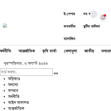
ই-পেপার
সব খবর
কনভার্টার
ছুটির তালিকা
ম্যাগাজিন
অর্থনীতি
আন্তর্জাতিক
কৃষি বার্তা
খেলাধুলা
জাতীয়
তথ্যপ্রয
বৃহস্পতিবার , ৬ অগাস্ট ২০২৬
অগ্নিকাণ্ড
অন্যান্য
অপরাধ
অর্থনীতি
আইন আদালত
আন্তর্জাতিক