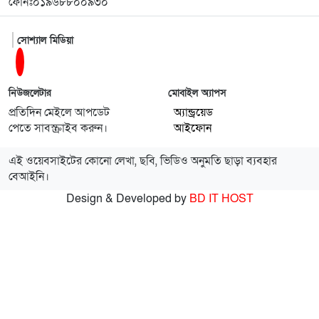
ফোনঃ০১৯৬৮৮০০৯৩০
পারলো না
সোশ্যাল মিডিয়া
১২
জামায়াতের সাবেক আমীর সমিতির ৩৯১ কোটি টাকা
আত্মসাৎ’র অভিযোগে আটক
নিউজলেটার
মোবাইল অ্যাপস
১৩
গোয়াইনঘাটে জুলাই গণঅভ্যুত্থান দিবস উদযাপন, আহত
প্রতিদিন মেইলে আপডেট
অ্যান্ড্রয়েড
যোদ্ধাদের সংবর্ধনা
পেতে সাবস্ক্রাইব করুন।
আইফোন
১৪
গণভবন থেকে হিন্দন: যেভাবে দেশ ছেড়েছিলেন শেখ
এই ওয়েবসাইটের কোনো লেখা, ছবি, ভিডিও অনুমতি ছাড়া ব্যবহার
হাসিনা, নেপথ্যে যারা ছিলেন
বেআইনি।
Design & Developed by
BD IT HOST
১৫
জাফলংয়ে অবৈধ ড্রেজারে বালু লুটপাট: হুমকির মুখে
শতবছরের প্রাচীন মন্দির ও শ্মশান ঘাট, ক্ষুব্ধ এলাকাবাসী
১৬
দুর্গাপুরে জুলাই যোদ্ধাদের সংবর্ধনা