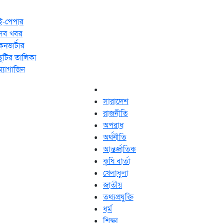
ই-পেপার
সব খবর
কনভার্টার
ছুটির তালিকা
ম্যাগাজিন
সারাদেশ
রাজনীতি
অপরাধ
অর্থনীতি
আন্তর্জাতিক
কৃষি বার্তা
খেলাধুলা
জাতীয়
তথ্যপ্রযুক্তি
ধর্ম
শিক্ষা