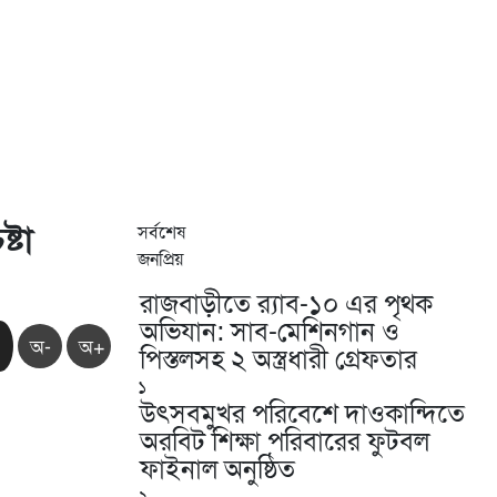
্টা
সর্বশেষ
জনপ্রিয়
রাজবাড়ীতে র‍্যাব-১০ এর পৃথক
অভিযান: সাব-মেশিনগান ও
অ-
অ+
পিস্তলসহ ২ অস্ত্রধারী গ্রেফতার
১
উৎসবমুখর পরিবেশে দাওকান্দিতে
অরবিট শিক্ষা পরিবারের ফুটবল
ফাইনাল অনুষ্ঠিত