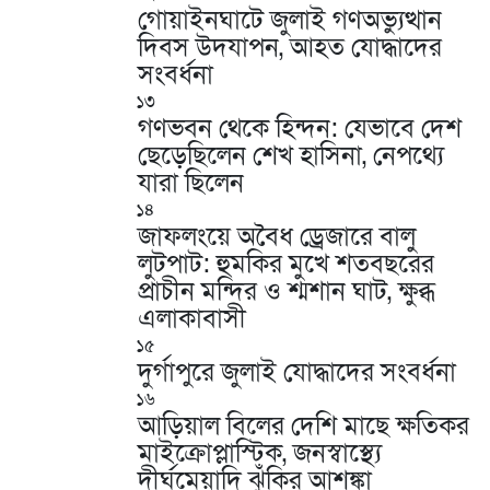
গোয়াইনঘাটে জুলাই গণঅভ্যুত্থান
দিবস উদযাপন, আহত যোদ্ধাদের
সংবর্ধনা
১৩
গণভবন থেকে হিন্দন: যেভাবে দেশ
ছেড়েছিলেন শেখ হাসিনা, নেপথ্যে
যারা ছিলেন
১৪
জাফলংয়ে অবৈধ ড্রেজারে বালু
লুটপাট: হুমকির মুখে শতবছরের
প্রাচীন মন্দির ও শ্মশান ঘাট, ক্ষুব্ধ
এলাকাবাসী
১৫
দুর্গাপুরে জুলাই যোদ্ধাদের সংবর্ধনা
১৬
আড়িয়াল বিলের দেশি মাছে ক্ষতিকর
মাইক্রোপ্লাস্টিক, জনস্বাস্থ্যে
দীর্ঘমেয়াদি ঝুঁকির আশঙ্কা