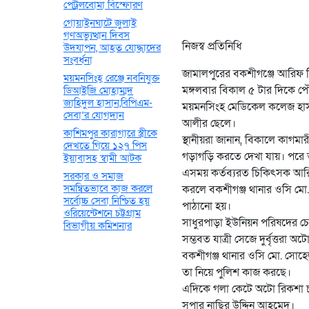
পেট্রলবোমা বিস্ফোরণ
গোয়াইনঘাটে জুলাই
গণঅভ্যুত্থান দিবস
নিজস্ব প্রতিনিধি
উদযাপন, আহত যোদ্ধাদের
সংবর্ধনা
জামালপুরের বকশীগঞ্জে আরিফ ম
ময়মনসিংহ রেঞ্জে নবনিযুক্ত
মঙ্গলবার বিকাল ৫ টার দিকে 
ডিআইজি মোহাম্মদ
জাহিদুল হাসান,বিপিএম-
ময়মনসিংহ মেডিকেল কলেজ হাসপা
সেবা’র যোগদান
আলীর ছেলে।
কাশিমপুর কারাগারে স্ত্রীকে
স্থানীয়রা জানান, বিকালে কাগম
দেখতে গিয়ে ১২৭ পিস
গড়াগড়ি করতে দেখা যায়। পরে তাক
ইয়াবাসহ স্বামী আটক
এসময় কর্তব্যরত চিকিৎসক আরি
সরকার ও সমাজ
সমন্বিতভাবে কাজ করলে
করলে বকশীগঞ্জ থানার ওসি মো
সর্বোচ্চ সেবা নিশ্চিত হয়
পাঠানো হয়।
ওরিয়েন্টেশনে চট্টগ্রাম
সাধুরপাড়া ইউনিয়ন পরিষদের চ
বিভাগীয় কমিশনার
সম্ভবত যাত্রী সেজে দুর্বৃত্তরা
বকশীগঞ্জ থানার ওসি মো. সোহ
তা নিয়ে পুলিশ কাজ করছে।
এদিকে গলা কেটে অটো রিকশা চা
সুপার নাছির উদ্দিন আহমেদ।