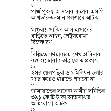
৭
গাজীপুর-৫ আসনের সাবেক এমপি
আখতারুজ্জামান গুলশানে আটক
৮
মাগুরায় সাকিব আল হাসানের
বাড়িতে আগুন, পেট্রলবোমা
বিস্ফোরণ
৯
দিল্লিতে গণমাধ্যমে শেখ হাসিনার
বক্তব্য; ঢাকার তীব্র ক্ষোভ প্রকাশ
১০
ইসরায়েলপন্থিরা ৬০ মিলিয়ন ডলার
খরচ করেও হারাতে পারলো না
১১
জামায়াতের সাবেক আমীর সমিতির
৩৯১ কোটি টাকা আত্মসাৎ’র
অভিযোগে আটক
১২