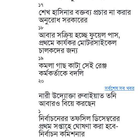
১৭
শেখ হাসিনার বক্তব্য প্রচার না করার
অনুরোধ সরকারের
১৮
আবার সক্রিয় হচ্ছে ফুয়েল পাস,
প্রথমে কার্যকর মোটরসাইকেল
চালকদের জন্য
১৯
কমলা গাছ কাটা সেই রেঞ্জ
কর্মকর্তাকে বদলি
২০
সর্বশেষ সব খবর
নারী উদ্যোক্তা রুবাইয়াত তনি
আবারও বিয়ে করছেন
১
নির্বাচনেরর তফসিল ডিসেম্বরের
প্রথম সপ্তাহে ঘোষণা করা হবে-
নির্বাচন কমিশনার