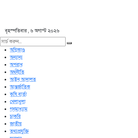
বৃহস্পতিবার , ৬ অগাস্ট ২০২৬
অগ্নিকাণ্ড
অন্যান্য
অপরাধ
অর্থনীতি
আইন আদালত
আন্তর্জাতিক
কৃষি বার্তা
খেলাধুলা
গনমাধ্যাম
চাকরি
জাতীয়
তথ্যপ্রযুক্তি