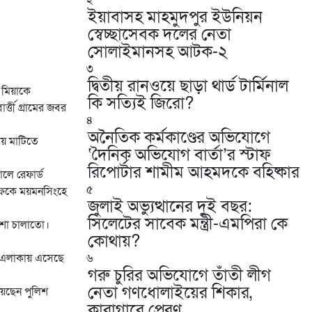
২
ইয়াবাসহ মাহমুদপুর ইউনিয়ন
স্বেচ্ছাসেবক দলের নেতা
সোলাইমানসহ আটক-২
৩
দ্বিতীয় রানওয়ে ছাড়া থার্ড টার্মিনাল
 মিয়াকে
কি সত্যিই জিরো?
তী গ্রামের জবর
৪
অনৈতিক কর্মকাণ্ডের অভিযোগে
ায় মাটিতে
‘দৈনিক অভিযোগ বার্তা’র স্টাফ
রিপোর্টার শামীম আহমদকে বহিষ্কার
লে রেফার্ড
৫
িফকে ময়মনসিংহে
জুলাই অভ্যুত্থানের দুই বছর:
সিলেটের সাবেক মন্ত্রী-এমপিরা কে
কশা চালাতো।
কোথায়? ​
া এলাকায় এসেছে
৬
গরু চুরির অভিযোগে তাঁতী লীগ
নেতা গণধোলাইয়ের শিকার,
য়েছেন পুলিশ
কারাগারে প্রেরণ