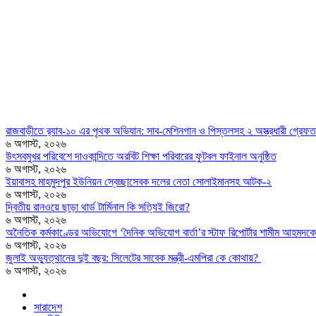
রাজবাড়ীতে র‍্যাব-১০ এর পৃথক অভিযান: সাব-মেশিনগান ও পিস্তলসহ ২ অস্ত্রধারী গ্রেফত
৬ অগাস্ট, ২০২৬
উৎসবমুখর পরিবেশে দাওকান্দিতে অরবিট শিক্ষা পরিবারের ফুটবল ফাইনাল অনুষ্ঠিত
৬ অগাস্ট, ২০২৬
ইয়াবাসহ মাহমুদপুর ইউনিয়ন স্বেচ্ছাসেবক দলের নেতা সোলাইমানসহ আটক-২
৬ অগাস্ট, ২০২৬
দ্বিতীয় রানওয়ে ছাড়া থার্ড টার্মিনাল কি সত্যিই জিরো?
৬ অগাস্ট, ২০২৬
অনৈতিক কর্মকাণ্ডের অভিযোগে ‘দৈনিক অভিযোগ বার্তা’র স্টাফ রিপোর্টার শামীম আহমদকে
৬ অগাস্ট, ২০২৬
জুলাই অভ্যুত্থানের দুই বছর: সিলেটের সাবেক মন্ত্রী-এমপিরা কে কোথায়? ​
৬ অগাস্ট, ২০২৬
সারাদেশ