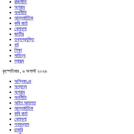
রাজনীতি
অপরাধ
অর্থনীতি
আন্তর্জাতিক
কৃষি বার্তা
খেলাধুলা
জাতীয়
তথ্যপ্রযুক্তি
ধর্ম
শিক্ষা
সাহিত্য
স্বাস্থ্য
বৃহস্পতিবার , ৬ অগাস্ট ২০২৬
অগ্নিকাণ্ড
অন্যান্য
অপরাধ
অর্থনীতি
আইন আদালত
আন্তর্জাতিক
কৃষি বার্তা
খেলাধুলা
গনমাধ্যাম
চাকরি