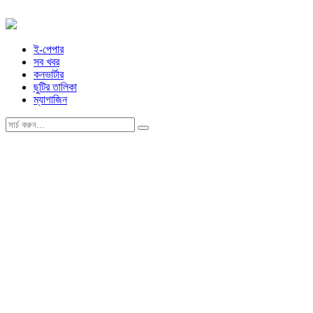
ই-পেপার
সব খবর
কনভার্টার
ছুটির তালিকা
ম্যাগাজিন