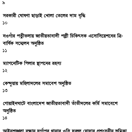
৯
সরকারী ঘােষণা ছাড়াই খােলা তেলের দাম বৃদ্ধি
১০
নওগাঁর পত্নীতলায় জাতীয়তাবাদী পল্লী চিকিৎসক এসোসিয়েশনের ত্রি-
বার্ষিক সম্মেলন অনুষ্ঠিত
১১
ম্যাগনেটিক পিলার স্থাপনের রহস্য
১২
কেন্দুয়ায় মহিলাদলের সমাবেশ অনুষ্ঠিত
১৩
গোয়াইনঘাটে বাংলাদেশ জাতীয়তাবাদী তাঁতীদলের কর্মি সমাবেশে
অনুষ্ঠিত
১৪
আইনশৃঙ্খলা রক্ষায় দুর্গাপুর থানার ওসি দূরুল হোদার প্রশংসনীয় ভূমিকা