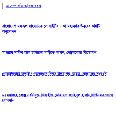
এ সম্পর্কিত আরও খবর
বাংলাদেশ মফস্বল সাংবাদিক সোসাইটির ঢাকা মহানগর উত্তরের কমিটি
অনুমোদন
মাগুরায় সাকিব আল হাসানের বাড়িতে আগুন, পেট্রলবোমা বিস্ফোরণ
গোয়াইনঘাটে জুলাই গণঅভ্যুত্থান দিবস উদযাপন, আহত যোদ্ধাদের সংবর্ধনা
ময়মনসিংহ রেঞ্জে নবনিযুক্ত ডিআইজি মোহাম্মদ জাহিদুল হাসান,বিপিএম-সেবা’র
যোগদান