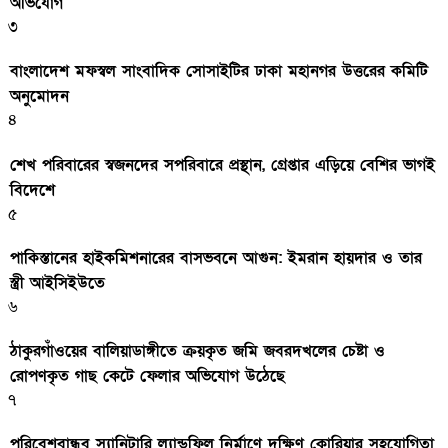
অভিযোগ
৩
বাংলাদেশ মফস্বল সাংবাদিক সোসাইটির ঢাকা মহানগর উত্তরের কমিটি
অনুমোদন
৪
শেখ পরিবারের স্বজনদের সপরিবারে প্রস্থান, গ্রেপ্তার এড়িয়ে বেশির ভাগই
বিদেশে
৫
পাকিস্তানের হাইকমিশনারের বাসভবনে আগুন: ইমরান হায়দার ও তার
স্ত্রী আইসিইউতে
৬
ঠাকুরগাঁওয়ের বালিয়াডাঙ্গীতে ক্রয়কৃত জমি জবরদখলের চেষ্টা ও
রোপণকৃত গাছ কেটে ফেলার অভিযোগ উঠেছে
৭
পরিবেশবান্ধব স্যানিটারি ল্যান্ডফিল নির্মাণে দক্ষিণ কোরিয়ার সহযোগিতা