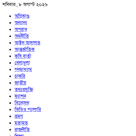
শনিবার , ৮ অগাস্ট ২০২৬
অগ্নিকাণ্ড
অন্যান্য
অপরাধ
অর্থনীতি
আইন আদালত
আন্তর্জাতিক
কৃষি বার্তা
খেলাধুলা
গনমাধ্যাম
চাকরি
জাতীয়
তথ্যপ্রযুক্তি
ফ্যাশন
বিনোদন
ভিডিও গ্যালারি
ভ্রমণ
মতামত
রাজনীতি