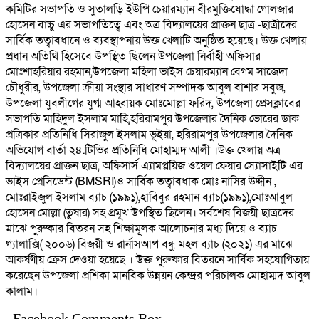
কমিটির সভাপতি ও সুতালড়ি ইউপি চেয়ারম্যান বীরমুক্তিযোদ্ধা গোলজার
হোসেন বাচ্চু এর সভাপতিত্বে এবং অত্র বিদ্যালয়ের প্রাক্তন ছাত্র -ছাত্রীদের
সার্বিক তত্বাবধানে ও ব্যবস্থাপনায় উক্ত খেলাটি অনুষ্ঠিত হয়েছে। উক্ত খেলায়
প্রধান অতিথি হিসেবে উপস্থিত ছিলেন উপজেলা নির্বাহী অফিসার
মোঃশাহরিয়ার রহমান,উপজেলা মহিলা ভাইস চেয়ারম্যান বেগম সাজেদা
চৌধুরীর, উপজেলা ক্রীয়া সংস্থার সাধারণ সম্পাদক আবুল বাশার সবুজ,
উপজেলা যুবলীগের যুগ্ম আহ্বায়ক মোঃমোল্লা ফরিদ, উপজেলা প্রেসক্লাবের
সভাপতি মাহিদুল ইসলাম মাহি,হরিরামপুর উপজেলার দৈনিক ভোরের ডাক
প্রত্রিকার প্রতিনিধি সিরাজুল ইসলাম ভূইয়া, হরিরামপুর উপজেলার দৈনিক
অভিযোগ বার্তা ২৪.টিভির প্রতিনিধি মোহাম্মদ আলী ।উক্ত খেলায় অত্র
বিদ্যালয়ের প্রাক্তন ছাত্র, অফিসার্স এ্যামপ্লয়িজ ওয়েল ফেয়ার স্যোসাইটি এর
ভাইস প্রেসিডেন্ট (BMSRI)ও সার্বিক তত্বাবধাক মোঃ নাসির উদ্দীন ,
মোঃরাইজুল ইসলাম ব্যাচ (১৯৯১),হাবিবুর রহমান ব্যাচ(১৯৯১),মোঃআবুল
হোসেন মোল্লা (তুষার) সহ প্রমূখ উপস্থিত ছিলেন। সর্বশেষ বিজয়ী ছাত্রদের
মাঝে পুরুষ্কার বিতরন সহ শিক্ষামূলক আলোচনার মধ্য দিয়ে ও ব্যাচ
গ্যালাক্সি( ২০০৬) বিজয়ী ও রার্নাসআপ বন্ধু মহল ব্যাচ (২০২১) এর মাঝে
আকর্ষণীয় ক্রেস দেওয়া হয়েছে । উক্ত পুরুষ্কার বিতরনে সার্বিক সহযোগিতায়
করেছেন উপজেলা প্রশিকা মানবিক উন্নয়ন কেন্দ্রর পরিচালক মোহাম্মদ আবুল
কালাম।
Facebook Comments Box