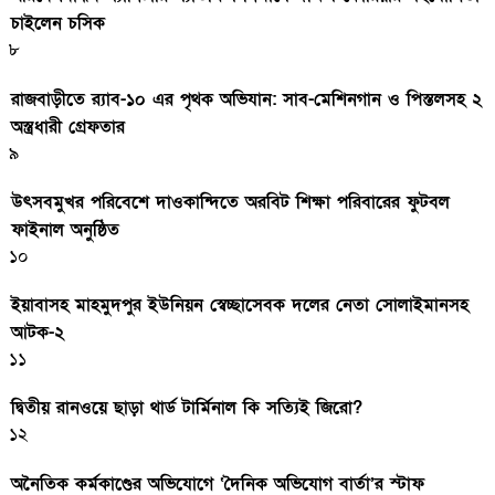
চাইলেন চসিক
৮
রাজবাড়ীতে র‍্যাব-১০ এর পৃথক অভিযান: সাব-মেশিনগান ও পিস্তলসহ ২
অস্ত্রধারী গ্রেফতার
৯
উৎসবমুখর পরিবেশে দাওকান্দিতে অরবিট শিক্ষা পরিবারের ফুটবল
ফাইনাল অনুষ্ঠিত
১০
ইয়াবাসহ মাহমুদপুর ইউনিয়ন স্বেচ্ছাসেবক দলের নেতা সোলাইমানসহ
আটক-২
১১
দ্বিতীয় রানওয়ে ছাড়া থার্ড টার্মিনাল কি সত্যিই জিরো?
১২
অনৈতিক কর্মকাণ্ডের অভিযোগে ‘দৈনিক অভিযোগ বার্তা’র স্টাফ