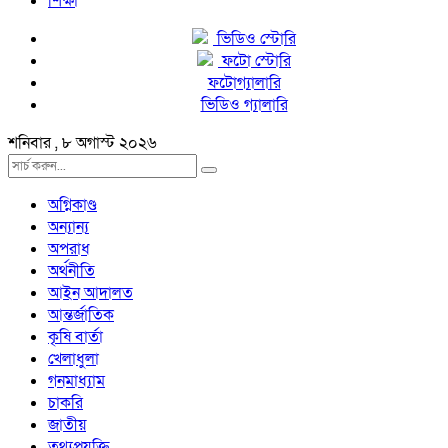
শিক্ষা
ভিডিও স্টোরি
ফটো স্টোরি
ফটোগ্যালারি
ভিডিও গ্যালারি
শনিবার , ৮ অগাস্ট ২০২৬
অগ্নিকাণ্ড
অন্যান্য
অপরাধ
অর্থনীতি
আইন আদালত
আন্তর্জাতিক
কৃষি বার্তা
খেলাধুলা
গনমাধ্যাম
চাকরি
জাতীয়
তথ্যপ্রযুক্তি