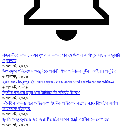
রাজবাড়ীতে র‍্যাব-১০ এর পৃথক অভিযান: সাব-মেশিনগান ও পিস্তলসহ ২ অস্ত্রধারী
গ্রেফতার
৬ অগাস্ট, ২০২৬
উৎসবমুখর পরিবেশে দাওকান্দিতে অরবিট শিক্ষা পরিবারের ফুটবল ফাইনাল অনুষ্ঠিত
৬ অগাস্ট, ২০২৬
ইয়াবাসহ মাহমুদপুর ইউনিয়ন স্বেচ্ছাসেবক দলের নেতা সোলাইমানসহ আটক-২
৬ অগাস্ট, ২০২৬
দ্বিতীয় রানওয়ে ছাড়া থার্ড টার্মিনাল কি সত্যিই জিরো?
৬ অগাস্ট, ২০২৬
অনৈতিক কর্মকাণ্ডের অভিযোগে ‘দৈনিক অভিযোগ বার্তা’র স্টাফ রিপোর্টার শামীম
আহমদকে বহিষ্কার
৬ অগাস্ট, ২০২৬
জুলাই অভ্যুত্থানের দুই বছর: সিলেটের সাবেক মন্ত্রী-এমপিরা কে কোথায়? ​
৬ অগাস্ট, ২০২৬