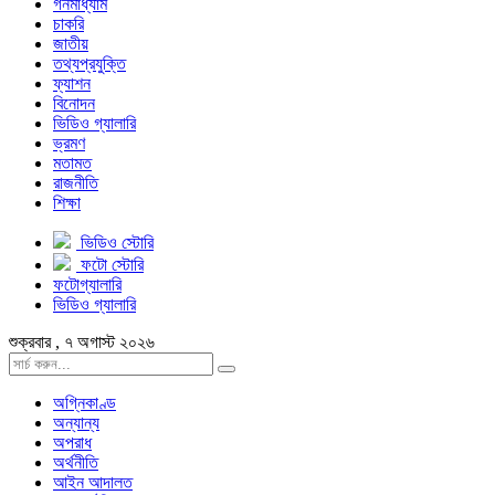
গনমাধ্যাম
চাকরি
জাতীয়
তথ্যপ্রযুক্তি
ফ্যাশন
বিনোদন
ভিডিও গ্যালারি
ভ্রমণ
মতামত
রাজনীতি
শিক্ষা
ভিডিও স্টোরি
ফটো স্টোরি
ফটোগ্যালারি
ভিডিও গ্যালারি
শুক্রবার , ৭ অগাস্ট ২০২৬
অগ্নিকাণ্ড
অন্যান্য
অপরাধ
অর্থনীতি
আইন আদালত