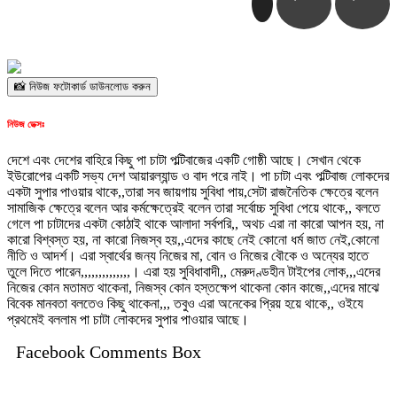
📸 নিউজ ফটোকার্ড ডাউনলোড করুন
নিউজ ডেক্সঃ
দেশে এবং দেশের বাহিরে কিছু পা চাটা পল্টিবাজের একটি গোষ্ঠী আছে। সেখান থেকে
ইউরোপের একটি সভ্য দেশ আয়ারল্যান্ড ও বাদ পরে নাই। পা চাটা এবং পল্টিবাজ লোকদের
একটা সুপার পাওয়ার থাকে,,তারা সব জায়গায় সুবিধা পায়,সেটা রাজনৈতিক ক্ষেত্রে বলেন
সামাজিক ক্ষেত্রে বলেন আর কর্মক্ষেত্রেই বলেন তারা সর্বোচ্চ সুবিধা পেয়ে থাকে,, বলতে
গেলে পা চাটাদের একটা কোঠাই থাকে আলাদা সর্বপরি,, অথচ এরা না কারো আপন হয়, না
কারো বিশ্বস্ত হয়, না কারো নিজস্ব হয়,,এদের কাছে নেই কোনো ধর্ম জাত নেই,কোনো
নীতি ও আদর্শ। এরা স্বার্থের জন্য নিজের মা, বোন ও নিজের বৌকে ও অন্যের হাতে
তুলে দিতে পারেন,,,,,,,,,,,,,,। এরা হয় সুবিধাবাদী,, মেরুদণ্ডহীন টাইপের লোক,,,এদের
নিজের কোন মতামত থাকেনা, নিজস্ব কোন হস্তক্ষেপ থাকেনা কোন কাজে,,এদের মাঝে
বিবেক মানবতা বলতেও কিছু থাকেনা,,, তবুও এরা অনেকের প্রিয় হয়ে থাকে,, ওইযে
প্রথমেই বললাম পা চাটা লোকদের সুপার পাওয়ার আছে।
Facebook Comments Box