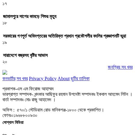
১৭
জামালপুরে সাপের কামড়ে শিশুর মৃত্যু
১৮
সরকারের গণপূর্ত অধিদপ্তরের অতিরিক্ত প্রধান প্রকৌশলীর বদলির প্রজ্ঞাপনটি ভুয়া
১৯
সারাদেশে বজ্রসহ বৃষ্টির আভাস
২০
জনপ্রিয় সব খবর
কনভার্টার
সব খবর
Privacy Policy
About
ছুটির তালিকা
প্রকাশক-এস এম ফিরোজ আহাম্মদ
ভারপ্রাপ্ত সম্পাদক- খন্দকার আছিফুর রহমান উপদেষ্টা সম্পাদকঃ ইকবাল আহমেদ লিটন ।
বার্তা সম্পাদকঃ মোঃ রাজু আহামেদ ।
অফিস : ৫৭০/১ স্টেডিয়াম রোড মানিকগঞ্জ-১৮০০ থেকে প্রকাশিত।
ফোনঃ০১৯৬৮৮০০৯৩০
সোশ্যাল মিডিয়া