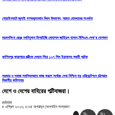
গোয়াইনঘাটে জুলাই গণঅভ্যুত্থান দিবস উদযাপন, আহত যোদ্ধাদের সংবর্ধনা
ময়মনসিংহ রেঞ্জে নবনিযুক্ত ডিআইজি মোহাম্মদ জাহিদুল হাসান,বিপিএম-সেবা’র যোগদান
কাশিমপুর কারাগারে স্ত্রীকে দেখতে গিয়ে ১২৭ পিস ইয়াবাসহ স্বামী আটক
সরকার ও সমাজ সমন্বিতভাবে কাজ করলে সর্বোচ্চ সেবা নিশ্চিত হয় ওরিয়েন্টেশনে চট্টগ্রাম
বিভাগীয় কমিশনার
দেশে ও দেশের বাহিরের পল্টিবাজরা।
admin
৪ এপ্রিল ২০২৩, ৫:৩৪ অপরাহ্ন
|
অনলাইন সংস্করণ
অ-
অ+