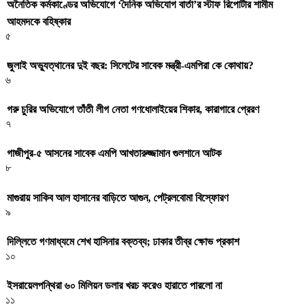
অনৈতিক কর্মকাণ্ডের অভিযোগে ‘দৈনিক অভিযোগ বার্তা’র স্টাফ রিপোর্টার শামীম
আহমদকে বহিষ্কার
৫
জুলাই অভ্যুত্থানের দুই বছর: সিলেটের সাবেক মন্ত্রী-এমপিরা কে কোথায়? ​
৬
গরু চুরির অভিযোগে তাঁতী লীগ নেতা গণধোলাইয়ের শিকার, কারাগারে প্রেরণ
৭
গাজীপুর-৫ আসনের সাবেক এমপি আখতারুজ্জামান গুলশানে আটক
৮
মাগুরায় সাকিব আল হাসানের বাড়িতে আগুন, পেট্রলবোমা বিস্ফোরণ
৯
দিল্লিতে গণমাধ্যমে শেখ হাসিনার বক্তব্য; ঢাকার তীব্র ক্ষোভ প্রকাশ
১০
ইসরায়েলপন্থিরা ৬০ মিলিয়ন ডলার খরচ করেও হারাতে পারলো না
১১