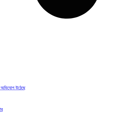
লার অভিযোগ উঠেছে
ার