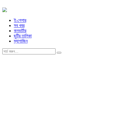
ই-পেপার
সব খবর
কনভার্টার
ছুটির তালিকা
ম্যাগাজিন