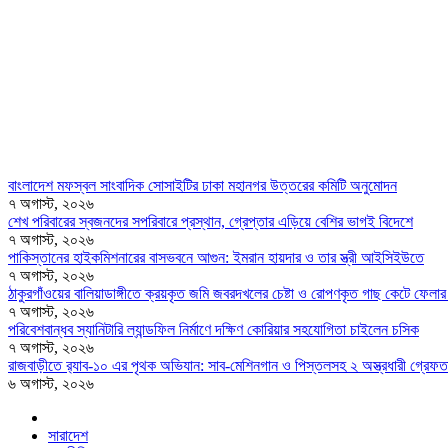
বাংলাদেশ মফস্বল সাংবাদিক সোসাইটির ঢাকা মহানগর উত্তরের কমিটি অনুমোদন
৭ অগাস্ট, ২০২৬
শেখ পরিবারের স্বজনদের সপরিবারে প্রস্থান, গ্রেপ্তার এড়িয়ে বেশির ভাগই বিদেশে
৭ অগাস্ট, ২০২৬
পাকিস্তানের হাইকমিশনারের বাসভবনে আগুন: ইমরান হায়দার ও তার স্ত্রী আইসিইউতে
৭ অগাস্ট, ২০২৬
ঠাকুরগাঁওয়ের বালিয়াডাঙ্গীতে ক্রয়কৃত জমি জবরদখলের চেষ্টা ও রোপণকৃত গাছ কেটে ফে
৭ অগাস্ট, ২০২৬
পরিবেশবান্ধব স্যানিটারি ল্যান্ডফিল নির্মাণে দক্ষিণ কোরিয়ার সহযোগিতা চাইলেন চসিক
৭ অগাস্ট, ২০২৬
রাজবাড়ীতে র‍্যাব-১০ এর পৃথক অভিযান: সাব-মেশিনগান ও পিস্তলসহ ২ অস্ত্রধারী গ্রেফত
৬ অগাস্ট, ২০২৬
সারাদেশ