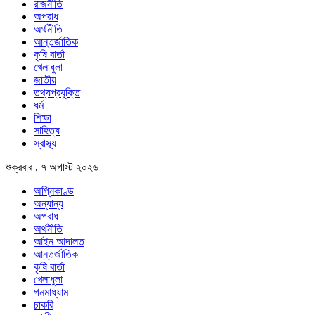
রাজনীতি
অপরাধ
অর্থনীতি
আন্তর্জাতিক
কৃষি বার্তা
খেলাধুলা
জাতীয়
তথ্যপ্রযুক্তি
ধর্ম
শিক্ষা
সাহিত্য
স্বাস্থ্য
শুক্রবার , ৭ অগাস্ট ২০২৬
অগ্নিকাণ্ড
অন্যান্য
অপরাধ
অর্থনীতি
আইন আদালত
আন্তর্জাতিক
কৃষি বার্তা
খেলাধুলা
গনমাধ্যাম
চাকরি