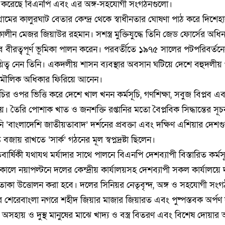
রহণ করেছে বিএনপি এবং এর অঙ্গ-সহযোগী সংগঠনগুলো।
গ্রামের কালুরঘাট বেতার কেন্দ্র থেকে স্বাধীনতার ঘোষণা পাঠ করে দিশে
ৎকালীন মেজর জিয়াউর রহমান। সশস্ত্র মুক্তিযুদ্ধে তিনি জেড ফোর্সের অ
সেবে বীরত্বপূর্ণ ভূমিকা পালন করেন। পরবর্তীতে ১৯৭৫ সালের পটপরিবর্ত
ার দায়িত্ব নেন তিনি। একদলীয় শাসন ব্যবস্থার অবসান ঘটিয়ে দেশে বহুদলীয় গণ
ং মৌলিক অধিকার ফিরিয়ে আনেন।
মসূচির ওপর ভিত্তি করে দেশে খাল খনন কর্মসূচি, গণশিক্ষা, সবুজ বিপ্লব এ
হয়। তৈরি পোশাক খাত ও জনশক্তি রপ্তানির মতো বৈপ্লবিক সিদ্ধান্তের সূচ
‘বাংলাদেশি জাতীয়তাবাদ’ দর্শনের প্রবক্তা এবং দক্ষিণ এশিয়ার দেশগ
জায় রাখতে ‘সার্ক’ গঠনের মূল স্বপ্নদ্রষ্টা ছিলেন।
র্ষিকী যথাযথ মর্যাদার সাথে পালনে বিএনপি দেশব্যাপী বিস্তারিত কর্মস
লে নয়াপল্টনে দলের কেন্দ্রীয় কার্যালয়সহ দেশব্যাপী সকল কার্যালয়ে
কা উত্তোলন করা হবে। দলের সিনিয়র নেতৃবৃন্দ, অঙ্গ ও সহযোগী সংগ
ীর শেরেবাংলা নগরে শহীদ জিয়ার মাজার জিয়ারত এবং পুষ্পস্তবক অর্প
ে অসহায় ও দুস্থ মানুষের মাঝে খাদ্য ও বস্ত্র বিতরণ এবং বিশেষ দোয়