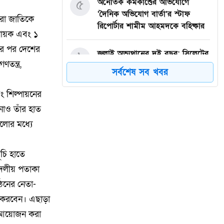
৫
অনৈতিক কর্মকাণ্ডের অভিযোগে
‘দৈনিক অভিযোগ বার্তা’র স্টাফ
হারা জাতিকে
রিপোর্টার শামীম আহমদকে বহিষ্কার
ধিনায়ক এবং ১
নের পর দেশের
৬
জুলাই অভ্যুত্থানের দুই বছর: সিলেটের
তন্ত্র,
সাবেক মন্ত্রী-এমপিরা কে কোথায়? ​
সর্বশেষ সব খবর
৭
গরু চুরির অভিযোগে তাঁতী লীগ নেতা
বং শিল্পায়নের
গণধোলাইয়ের শিকার, কারাগারে
নাও তাঁর হাত
প্রেরণ
ুলোর মধ্যে
৮
গাজীপুর-৫ আসনের সাবেক এমপি
ূচি হাতে
আখতারুজ্জামান গুলশানে আটক
 দলীয় পতাকা
ঠনের নেতা-
৯
মাগুরায় সাকিব আল হাসানের বাড়িতে
আগুন, পেট্রলবোমা বিস্ফোরণ
ণ করবেন। এছাড়া
ার আয়োজন করা
দিল্লিতে গণমাধ্যমে শেখ হাসিনার