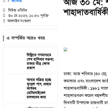
আজ ৩০ মে: শহ
/
জাতীয়
শাহাদাতবার্ষিক
নিউজ এডিটর
৩০ মে ২০২৬, ১০:৫০ পূর্বাহ্ন
অনলাইন সংস্করণ
এ সম্পর্কিত আরও খবর
দিল্লিতে গণমাধ্যমে
শেখ হাসিনার বক্তব্য;
ঢাকার তীব্র ক্ষোভ
প্রকাশ
ঢাকা: আজ শনিবার (৩০ মে), বা
আবার সক্রিয় হচ্ছে
কমান্ডার এবং বাংলাদেশ জাত
ফুয়েল পাস, প্রথমে
শাহাদাতবার্ষিকী। ১৯৮১ সালে
কার্যকর
মোটরসাইকেল
শাহাদাতবরণ করেন বহুদলীয় গণ
চালকদের জন্য
​দিবসটি উপলক্ষে রাজধানী ঢা