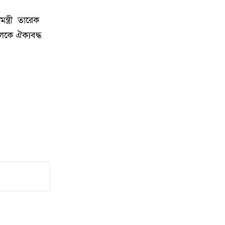
১০
বক্তব্য; ঢাকার তীব্র ক্ষোভ প্রকাশ
ন্ত্রী তারেক
কলকে ঐক্যবদ্ধ
১১
ইসরায়েলপন্থিরা ৬০ মিলিয়ন ডলার
খরচ করেও হারাতে পারলো না
১২
জামায়াতের সাবেক আমীর সমিতির
৩৯১ কোটি টাকা আত্মসাৎ’র
অভিযোগে আটক
১৩
গোয়াইনঘাটে জুলাই গণঅভ্যুত্থান
দিবস উদযাপন, আহত যোদ্ধাদের
সংবর্ধনা
১৪
গণভবন থেকে হিন্দন: যেভাবে দেশ
ছেড়েছিলেন শেখ হাসিনা, নেপথ্যে
যারা ছিলেন