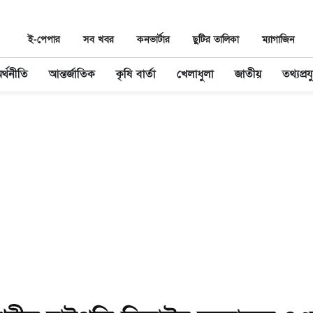
ই-পেপার
সব খবর
কনভার্টার
ছুটির তালিকা
ম্যাগাজিন
র্থনীতি
আন্তর্জাতিক
কৃষি বার্তা
খেলাধুলা
জাতীয়
তথ্যপ্রযু