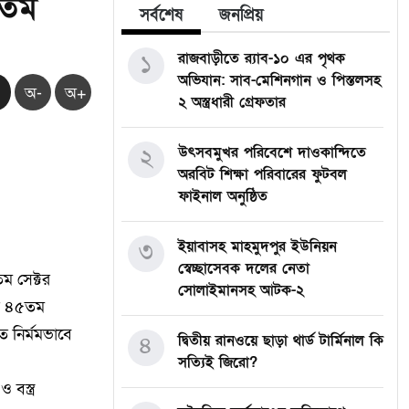
৫তম
সর্বশেষ
জনপ্রিয়
১
রাজবাড়ীতে র‍্যাব-১০ এর পৃথক
অভিযান: সাব-মেশিনগান ও পিস্তলসহ
অ-
অ+
২ অস্ত্রধারী গ্রেফতার
২
উৎসবমুখর পরিবেশে দাওকান্দিতে
অরবিট শিক্ষা পরিবারের ফুটবল
ফাইনাল অনুষ্ঠিত
৩
ইয়াবাসহ মাহমুদপুর ইউনিয়ন
স্বেচ্ছাসেবক দলের নেতা
তম সেক্টর
সোলাইমানসহ আটক-২
ের ৪৫তম
ে নির্মমভাবে
৪
দ্বিতীয় রানওয়ে ছাড়া থার্ড টার্মিনাল কি
সত্যিই জিরো?
বস্ত্র