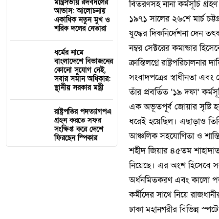
মন্ত্রিসভায় রদবদলের
বিতরণসহ নানা কর্মসূচি গ্
আভাস: আলোচনায়
​১৯৭১ সালের ২৬শে মার্চ চট্ট
একাধিক নতুন মুখ ও
শরিক দলের নেতারা
যুদ্ধের দিকনির্দেশনা দেন ত
নম্বর সেক্টরের কমান্ডার হি
ধর্মের নামে
বাংলাদেশে বিভাজনের
ক্রান্তিলগ্নে রাষ্ট্রপরিচালন
কোনো সুযোগ নেই,
সংবাদপত্রের স্বাধীনতা এব
সবার সমান অধিকার:
স্থানীয় সরকার মন্ত্রী
​তাঁর প্রবর্তিত ‘১৯ দফা’ কর্
এক অভূতপূর্ব জোয়ার সৃষ্টি 
রাষ্ট্রপতির পদত্যাগপএ
গ্রহন করতে সফর
ধরেই হয়েছিল। এছাড়াও তিনি 
সংক্ষিপ্ত করে দেশে
আঞ্চলিক সহযোগিতা ও শান্তি ব
ফিরছেন স্পিকার
​শহীদ জিয়ার ৪৫তম শাহাদাতবা
নিয়েছে। এর অংশ হিসেবে সকা
অর্ধনমিতকরণ এবং কালো পতা
কর্মীদের সাথে নিয়ে রাজধান
ঢাকা মহানগরীর বিভিন্ন স্পট