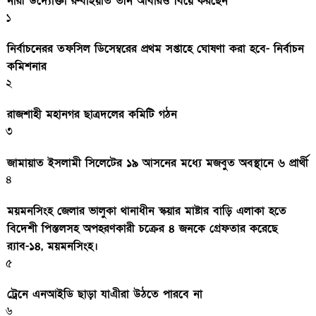
নারী উদ্যোক্তা রুবাইয়াত তনি আবারও বিয়ে করছেন
১
নির্বাচনেরর তফসিল ডিসেম্বরের প্রথম সপ্তাহে ঘোষণা করা হবে- নির্বাচন
কমিশনার
২
রাজশাহী মহানগর ছাত্রদলের কমিটি গঠন
৩
জামায়াত ইসলামী সিলেটের ১৯ আসনের মধ্যে মজবুত অবস্থানে ৬ প্রার্থী
৪
ময়মনসিংহ জেলার ভালুকা থানাধীন স্কয়ার মাষ্টার বাড়ি এলাকা হতে
বিদেশী পিস্তলসহ অপহরণকারী চক্রের ৪ জনকে গ্রেফতার করেছে
র‌্যাব-১৪, ময়মনসিংহ।
৫
ট্রেনে এনআইডি ছাড়া যাএীরা উঠতে পারবে না
৬