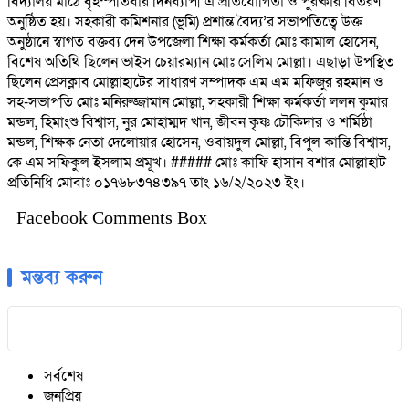
বিদ্যালয় মাঠে বৃহস্পতিবার দিনব্যাপী এ প্রতিযোগিতা ও পুরষ্কার বিতরণ
অনুষ্ঠিত হয়। সহকারী কমিশনার (ভূমি) প্রশান্ত বৈদ্য’র সভাপতিত্বে উক্ত
অনুষ্ঠানে স্বাগত বক্তব্য দেন উপজেলা শিক্ষা কর্মকর্তা মোঃ কামাল হোসেন,
বিশেষ অতিথি ছিলেন ভাইস চেয়ারম্যান মোঃ সেলিম মোল্লা। এছাড়া উপস্থিত
ছিলেন প্রেসক্লাব মোল্লাহাটের সাধারণ সম্পাদক এম এম মফিজুর রহমান ও
সহ-সভাপতি মোঃ মনিরুজ্জামান মোল্লা, সহকারী শিক্ষা কর্মকর্তা ললন কুমার
মন্ডল, হিমাংশু বিশ্বাস, নুর মোহাম্মদ খান, জীবন কৃষ্ণ চৌকিদার ও শর্মিষ্ঠা
মন্ডল, শিক্ষক নেতা দেলোয়ার হোসেন, ওবায়দুল মোল্লা, বিপুল কান্তি বিশ্বাস,
কে এম সফিকুল ইসলাম প্রমূখ। ##### মোঃ কা‌ফি হাসান বশার মোল্লাহাট
প্রতিনিধি মোবাঃ ০১৭৬৮৩৭৪৩৯৭ তাং ১৬/২/২০২৩ ইং।
Facebook Comments Box
মন্তব্য করুন
সর্বশেষ
জনপ্রিয়