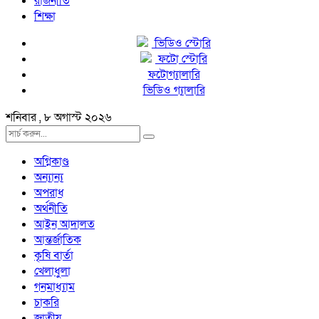
রাজনীতি
শিক্ষা
ভিডিও স্টোরি
ফটো স্টোরি
ফটোগ্যালারি
ভিডিও গ্যালারি
শনিবার , ৮ অগাস্ট ২০২৬
অগ্নিকাণ্ড
অন্যান্য
অপরাধ
অর্থনীতি
আইন আদালত
আন্তর্জাতিক
কৃষি বার্তা
খেলাধুলা
গনমাধ্যাম
চাকরি
জাতীয়