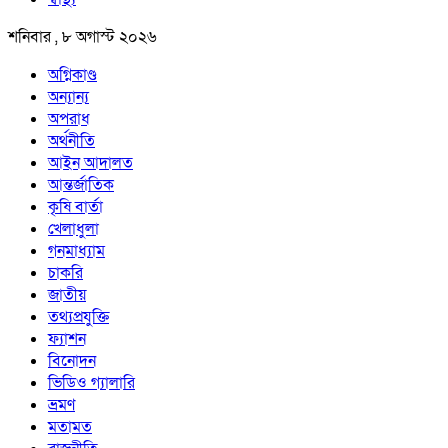
শনিবার , ৮ অগাস্ট ২০২৬
অগ্নিকাণ্ড
অন্যান্য
অপরাধ
অর্থনীতি
আইন আদালত
আন্তর্জাতিক
কৃষি বার্তা
খেলাধুলা
গনমাধ্যাম
চাকরি
জাতীয়
তথ্যপ্রযুক্তি
ফ্যাশন
বিনোদন
ভিডিও গ্যালারি
ভ্রমণ
মতামত