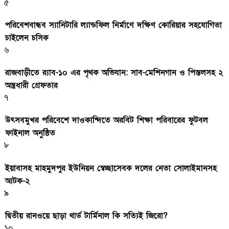
৫
পরিবেশবান্ধব স্যানিটারি ল্যান্ডফিল নির্মাণে দক্ষিণ কোরিয়ার সহযোগিতা
চাইলেন চসিক
৬
রাজবাড়ীতে র‍্যাব-১০ এর পৃথক অভিযান: সাব-মেশিনগান ও পিস্তলসহ ২
অস্ত্রধারী গ্রেফতার
৭
উৎসবমুখর পরিবেশে দাওকান্দিতে অরবিট শিক্ষা পরিবারের ফুটবল
ফাইনাল অনুষ্ঠিত
৮
ইয়াবাসহ মাহমুদপুর ইউনিয়ন স্বেচ্ছাসেবক দলের নেতা সোলাইমানসহ
আটক-২
৯
দ্বিতীয় রানওয়ে ছাড়া থার্ড টার্মিনাল কি সত্যিই জিরো?
১০