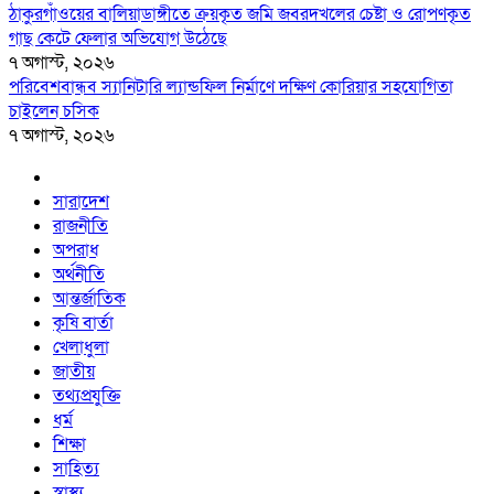
ঠাকুরগাঁওয়ের বালিয়াডাঙ্গীতে ক্রয়কৃত জমি জবরদখলের চেষ্টা ও রোপণকৃত
গাছ কেটে ফেলার অভিযোগ উঠেছে
৭ অগাস্ট, ২০২৬
পরিবেশবান্ধব স্যানিটারি ল্যান্ডফিল নির্মাণে দক্ষিণ কোরিয়ার সহযোগিতা
চাইলেন চসিক
৭ অগাস্ট, ২০২৬
সারাদেশ
রাজনীতি
অপরাধ
অর্থনীতি
আন্তর্জাতিক
কৃষি বার্তা
খেলাধুলা
জাতীয়
তথ্যপ্রযুক্তি
ধর্ম
শিক্ষা
সাহিত্য
স্বাস্থ্য